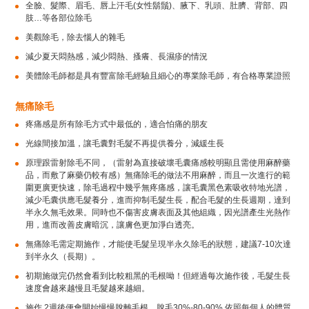
全臉、髮際、眉毛、唇上汗毛(女性鬍鬚)、腋下、乳頭、肚臍、背部、四
肢…等各部位除毛
美觀除毛，除去惱人的雜毛
減少夏天悶熱感，減少悶熱、搔癢、長濕疹的情況
美體除毛師都是具有豐富除毛經驗且細心的專業除毛師，有合格專業證照
無痛除毛
疼痛感是所有除毛方式中最低的，適合怕痛的朋友
光線間接加溫，讓毛囊對毛髮不再提供養分，減緩生長
原理跟雷射除毛不同，（雷射為直接破壞毛囊痛感較明顯且需使用麻醉藥
品，而敷了麻藥仍較有感）無痛除毛的做法不用麻醉，而且一次進行的範
圍更廣更快速，除毛過程中幾乎無疼痛感，讓毛囊黑色素吸收特地光譜，
減少毛囊供應毛髮養分，進而抑制毛髮生長，配合毛髮的生長週期，達到
半永久無毛效果。同時也不傷害皮膚表面及其他組織，因光譜產生光熱作
用，進而改善皮膚暗沉，讓膚色更加淨白透亮。
無痛除毛需定期施作，才能使毛髮呈現半永久除毛的狀態，建議7-10次達
到半永久（長期）。
初期施做完仍然會看到比較粗黑的毛根呦！但經過每次施作後，毛髮生長
速度會越來越慢且毛髮越來越細。
施作 2週後便會開始慢慢脫離毛根，脫毛30%-80-90% 依照每個人的體質