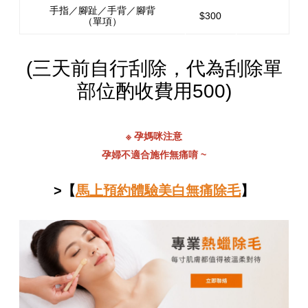
手指／腳趾／手背／腳背
$300
（單項）
(三天前自行刮除，代為刮除單
部位酌收費用500)
※ 孕媽咪注意
孕婦不適合施作無痛唷 ~
>【
馬上預約體驗美白無痛除毛
】