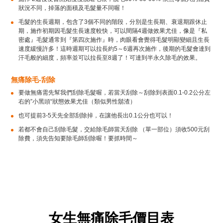
狀況不同，掉落的面積及毛髮量不同喔！
毛髮的生長週期，包含了3個不同的階段，分別是生長期、衰退期跟休止
期，施作初期因毛髮生長速度較快，可以間隔4週做效果尤佳，像是『私
密處』毛髮通常到『第四次施作』時，肉眼看會覺得毛髮明顯變細且生長
速度緩慢許多！這時週期可以拉長約5～6週再次施作，後期的毛髮會達到
汗毛般的細度，頻率並可以拉長至8週了！可達到半永久除毛的效果。
無痛除毛-刮除
要做無痛需先幫我們刮除毛髮喔，若當天刮除～刮除到表面0.1-0.2公分左
右的”小黑頭“狀態效果尤佳（類似男性鬍渣）
也可提前3-5天先全部刮除掉，在讓他長出0.1公分也可以！
若都不會自己刮除毛髮，交給除毛師當天刮除 （單一部位）須收500元刮
除費，須先告知要除毛師刮除喔！要抓時間～
女生無痛除毛價目表