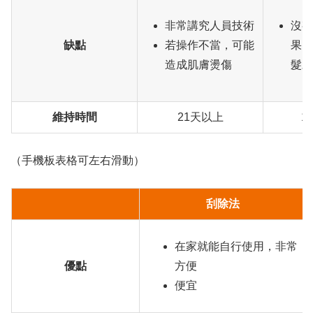
非常講究人員技術
沒有
缺點
若操作不當，可能
果，
造成肌膚燙傷
髮才
維持時間
21天以上
1
（手機板表格可左右滑動）
刮除法
在家就能自行使用，非常
優點
方便
便宜