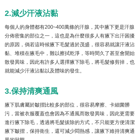
2.減少汗液沾黏
每個人的身體都有200~400萬條的汗腺，其中腋下更是汗腺
分佈密集的部位之一，這也是為什麼很多人有腋下出汗困擾
的原因，倘若這時候腋下毛髮過於茂盛，很容易就讓汗液沾
黏、堆積在腋毛中，難以擦拭乾淨，等時間久了甚至會開始
散發異味，因此有許多人選擇腋下除毛，將毛髮修剪掉，也
就能減少汗液沾黏以及體味的發生。
3.保持清爽通風
腋下肌膚屬於皺摺比較多的部位，很容易摩擦、卡細菌髒
污，當被衣服覆蓋也會因為不通風而散發異味，因此更需要
進行腋下除毛，透過將毛髮拔除的方式，不只能更方便清潔
腋下皺摺，保持衛生，還可減少悶熱感，讓腋下維持清爽通
風的狀態。