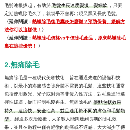
毛髮連根拔起，有助於
，只要
毛髮生長速度變慢、變細軟
定期熱蠟除毛久了，就幾乎不會再出現又黑又長的毛髮。
〈延伸閱讀：
熱蠟除毛後毛囊炎怎麼辦？預防保養、緩解方
法你可以這樣做！
〉
〈延伸閱讀：
熱蠟除毛價格vs平價除毛產品，原來熱蠟除毛
贏在這些優勢！
〉
2.無痛除毛
無痛除毛是一種現代美容技術，旨在通過先進的設備和技
術，以最小的疼痛感去除身體不需要的毛髮。這些技術通常
包括使用激光、光子或射頻等非侵入性方法，對毛囊進行選
擇性破壞，從而抑制毛髮再生。無痛除毛的
優點包括效果
持久、速度快、安全性高，並且適用於不同的膚色和毛髮類
。經過多次治療後，大多數人能夠達到長期的除毛效
型
果，並且在過程中僅有輕微的刺痛或不適感，大大減少了傳