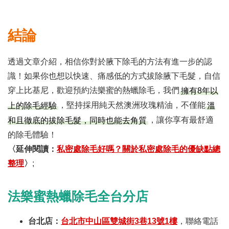
結論
透過文章介紹，相信你對於腋下除毛的方法有進一步的認
識！如果你也想以快速、痛感低的方式拔除腋下毛髮，自信
穿上比基尼，歡迎預約法樂蜜的熱蠟除毛，我們
擁有8年以
，堅持採用純天然澳洲玫瑰精油，不僅能
上的除毛經驗
溫
，讓你享有最舒適
和且徹底的拔除毛髮，同時也能去角質
的除毛體驗！
〈延伸閱讀：
私密處除毛好嗎？關於私密處除毛的優缺點總
整理
〉
;
法樂蜜熱蠟除毛全台分店
台北店：
台北市中山區雙城街3巷13號1樓
，聯絡電話