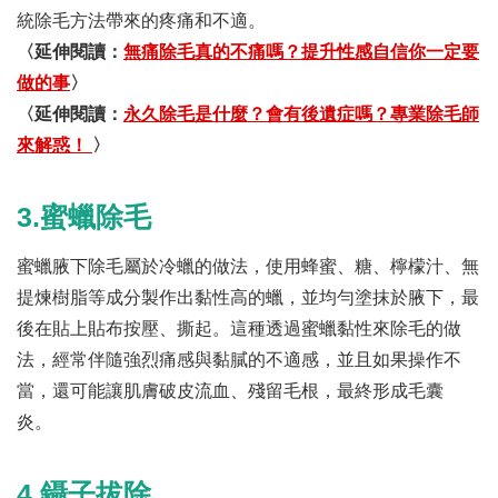
統除毛方法帶來的疼痛和不適。
〈延伸閱讀：
無痛除毛真的不痛嗎？提升性感自信你一定要
做的事
〉
〈延伸閱讀：
永久除毛是什麼？會有後遺症嗎？專業除毛師
來解惑！
〉
3.蜜蠟除毛
蜜蠟腋下除毛屬於冷蠟的做法，使用蜂蜜、糖、檸檬汁、無
提煉樹脂等成分製作出黏性高的蠟，並均勻塗抹於腋下，最
後在貼上貼布按壓、撕起。這種透過蜜蠟黏性來除毛的做
法，經常伴隨強烈痛感與黏膩的不適感，並且如果操作不
當，還可能讓肌膚破皮流血、殘留毛根，最終形成毛囊
炎。
4.鑷子拔除