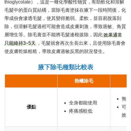
thioglycolate），這是一種化學酸性物質，有助軟化和溶解
毛髮中的蛋白質結構，當除毛膏塗抹在腋下一段時間後，化
學成份會滲透毛髮，使其變得脆弱、柔軟，並容易脫落刮
除，但溶解毛髮過程可能會造成皮膚刺激，導致過敏、角質
層增生等。除毛膏並不能將毛髮連根拔除，因此
效果通常
，毛髮就會再次生長出來，且使用除毛膏會
只能維持3~5天
使皮膚乾燥粗糙，導致皮膚過敏反黑的狀況發生。
腋下除毛種類比較表
熱蠟除毛
無疼
全身都能使用
優點
可達
疼痛感較低
效果