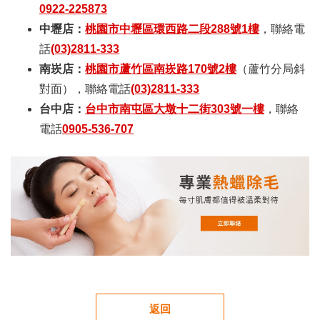
0922-225873
中壢店：
桃園市中壢區環西路二段288號1樓
，聯絡電
話
(03)2811-333
南崁店：
桃園市蘆竹區南崁路170號2樓
（蘆竹分局斜
對面），聯絡電話
(03)2811-333
台中店：
台中市南屯區大墩十二街303號一樓
，聯絡
電話
0905-536-707
返回