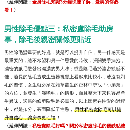
〈延伸閱讀：
全身除毛知識3分鐘快速了解，愛美的你必
看！
〉
男性除毛優點三：私密處除毛助房
事，除毛後親密關係更貼近
男性除毛蠻重要的好處，就是可以提升自信，另一伴感受是
最重要的，總不希望和另一伴恩愛的時候，張開雙手擁抱，
濃密的腋毛散發出濃濃的男人味；或是陰毛過於濃密觀感不
佳，過長的陰毛造成生殖器視覺上看起來比較小，若沒有剃
毛的習慣，女生就必須在雜草叢生的密林中尋找「小弟弟」
的方位，並發生「滿嘴毛」的情形，而且整天下來也容易產
生異味，適當的修剪陰毛是必需的，以上因素在性愛的過程
中，都是扣分，甚而降低了性慾，
男性私密處除毛可以提
！
升自信心，讓房事更性福
〈延伸閱讀：
私密處除毛好嗎？關於私密處除毛的優缺點總