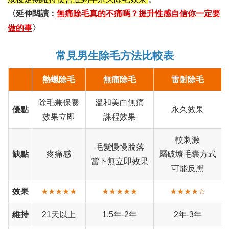
〈延伸閱讀：
無痛除毛真的不痛嗎？提升性感自信你一定要
做的事
〉
常見男生除毛方法比較表
熱蠟除毛
無痛除毛
雷射除毛
除毛兼保養
溫和美白無痛
優點
永久效果
效果立即
課程效果
較刺激
毛髮慢慢脫落
缺點
疼痛感
屬破壞毛囊方式
當下無立即效果
可能反黑
效果
★★★★★
★★★★★
★★★★☆
維持
21天以上
1.5年-2年
2年-3年