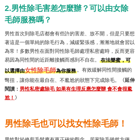
2.男性除毛害差怎麼辦？可以由女除
毛師服務嗎？
男性首次到除毛店都會有些許的害差、放不開，但是只要想
著這是一個單純的除毛行為，減緩緊張感，漸漸地就會習以
為常！多數男性在面對同性除毛師處理私密處時，反而更容
易因為同性間的近距離接觸而感到不自在。
在法樂蜜，可
女性除毛師
。有效緩解同性間接觸的
以選擇由
為你服務
彆扭，讓你能在最自在、不尷尬的狀態下完成除毛。
〈延伸
閱讀：
男性私密處除毛 如果有生理反應怎麼辦 會不會很尷
尬！
〉
男性除毛也可以找女性除毛師！
男性對於修剪毛髮應有更正確的觀念。居家除毛雖然方便，