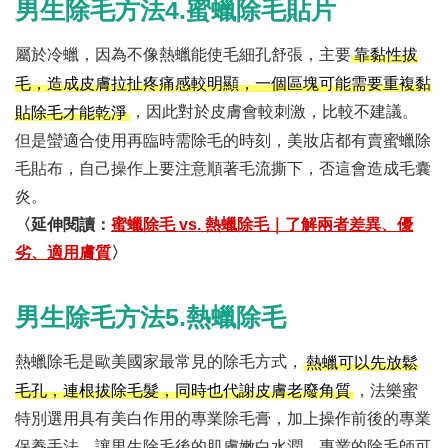
男生除毛方法4.蜜蠟除毛貼片
屬於冷蠟，因為不像熱蠟能使毛細孔舒張，主要
靠黏性拔
毛，造成皮膚拉扯疼痛感較明顯，一個區塊可能需要重複黏
，因此對於皮膚會較刺激，比較不建議。
貼除毛才能乾淨
但是蠻適合使用再臨時需除毛的時刻，美妝店都有賣蜜蠟除
毛貼布，自己操作上要注意順著毛流撕下，否這會造成毛囊
炎。
〈延伸閱讀：
蜜蠟除毛 vs. 熱蠟除毛｜了解兩者差異、優
劣、適用膚質
〉
男生除毛方法5.熱蠟除毛
熱蠟除毛是歐美國家最常見的除毛方式，
熱蠟可以先放鬆
，法樂蜜
毛孔，連根拔除毛髮，同時也代謝皮膚老廢角質
特別選用具有美白作用的專業除毛膏，加上操作前後的專業
保養手法，讓男生除毛後的肌膚嫩白水潤。專業的除毛師可