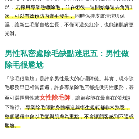
況，
若採用專業熱蠟除毛，並在術後一週開始每週去角質1
同時保持皮膚清潔與保
次，可以有效預防內嵌毛發生，
濕，讓新生毛髮自然生長，不僅可避免紅疹，也能讓肌膚更
光滑。
男性私密處除毛缺點迷思五：男性做
除毛很尷尬
「除毛很尷尬」是許多男性最大的心理障礙。其實，現今除
毛服務早已相當普遍，許多專業除毛店都提供男性服務，甚
女性除毛師
至可選擇男性或
，讓顧客能在最自在的狀態
下進行。
專業除毛師對身體構造與衛生規範都非常熟悉，
整個過程中會以毛髮與肌膚為重點，不會讓顧客感到不適或
尷尬。