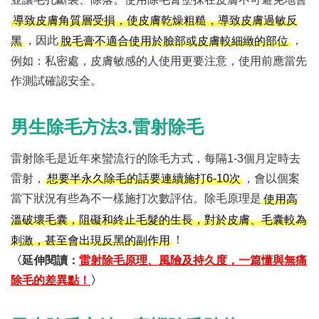
導致皮膚角質層受損，使皮膚乾燥粗糙，導致皮膚過敏反
，因此
，
黑
脫毛膏不適合使用於臉部或皮膚較細緻的部位
例如：私密處，皮膚敏感的人使用更要注意，使用前應當先
作測試確認安全。
男生除毛方法3.雷射除毛
雷射除毛是近年來蠻流行的除毛方式，每隔1-3個月定時去
雷射，
，會以個案
想要半永久除毛的話要連續施打6-10次
當下狀況有些為不一樣施打次數評估。除毛原理是
使用高
溫破壞毛囊，阻礙和終止毛髮的生長，對於皮膚、毛囊較為
！
刺激，甚至會出現反黑的副作用
〈延伸閱讀：
雷射除毛原理、風險及持久度，一篇懂與無痛
除毛的差異點！
〉