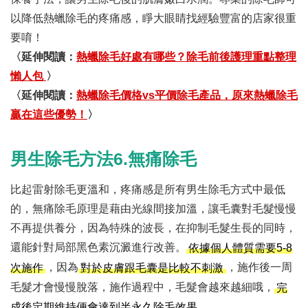
以降低熱蠟除毛的疼痛感，睜大眼睛找經驗豐富的店家很重
要唷！
〈延伸閱讀：
熱蠟除毛好處有哪些？除毛前後護理重點整理
懶人包
〉
〈延伸閱讀：
熱蠟除毛價格vs平價除毛產品，原來熱蠟除毛
贏在這些優勢！
〉
男生除毛方法6.無痛除毛
比起雷射除毛更溫和，疼痛感是所有男生除毛方式中最低
的，無痛除毛原理是藉由光線間接加溫，讓毛囊對毛髮慢慢
不再提供養分，因為特殊的波長，在抑制毛髮生長的同時，
還能針對局部黑色素沉澱進行改善。
依據個人體質需要5-8
，因為
，施作後一周
次施作
對於皮膚跟毛囊是比較不刺激
毛髮才會慢慢脫落，施作過程中，毛髮會越來越細哦，
完
。
成後定期維持便會達到半永久除毛效果