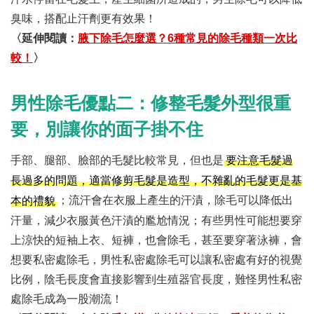
臭味，搭配止汗劑更有效果！
〈延伸閱讀：
腋下除毛怎麼選？6種常見的除毛種類一次比
較！
〉
男性除毛優點二：修整毛髮外型很重
要，別讓你的面子掛不住
手部、腿部、臉部的毛髮比較常見，但也是
要注意毛髮過
長過多的問題，適當修剪毛髮是造型，不雜亂的毛髮更是基
；流汗會在衣服上產生的汗漬，除毛可以降低出
本的禮貌
汗量，減少衣服黃色汗漬的尷尬情況；有些男性可能想要穿
上涼快的短袖上衣、短褲，也會除毛，甚至要穿著泳褲，會
想要私密處除毛，男性私密處除毛可以讓私密處有好的視覺
比例，陰毛長度會直接影響到生殖器官長度，難怪男性私密
處除毛成為一股潮流！