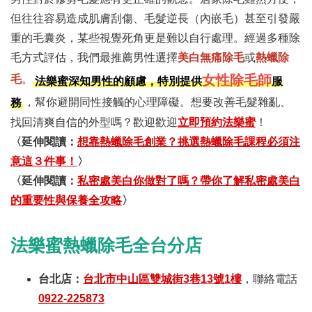
但往往容易造成肌膚刮傷、毛髮逆長（內嵌毛）甚至引發嚴
重的毛囊炎，某些視覺死角更是難以自行處理。經過多種除
毛方式評估，我們最推薦男性選擇
美白無痛除毛
或
熱蠟除
女性除毛師
毛
。
法樂蜜深知男性的顧慮，特別提供
服
，幫你避開同性接觸的心理障礙。想要改善毛髮雜亂、
務
找回清爽自信的外型嗎？歡迎歡迎
立即預約法樂蜜
！
〈延伸閱讀：
想靠熱蠟除毛創業？挑選熱蠟除毛課程必須注
意這３件事！
〉
〈延伸閱讀：
私密處美白你做對了嗎？帶你了解私密處美白
的重要性與保養全攻略
〉
法樂蜜熱蠟除毛全台分店
台北店：
台北市中山區雙城街3巷13號1樓
，聯絡電話
0922-225873