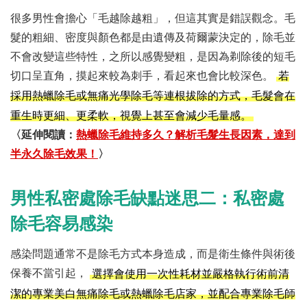
很多男性會擔心「毛越除越粗」，但這其實是錯誤觀念。毛
髮的粗細、密度與顏色都是由遺傳及荷爾蒙決定的，除毛並
不會改變這些特性，之所以感覺變粗，是因為剃除後的短毛
切口呈直角，摸起來較為刺手，看起來也會比較深色。
若
採用熱蠟除毛或無痛光學除毛等連根拔除的方式，毛髮會在
重生時更細、更柔軟，視覺上甚至會減少毛量感。
〈延伸閱讀：
熱蠟除毛維持多久？解析毛髮生長因素，達到
半永久除毛效果！
〉
男性私密處除毛缺點迷思二：私密處
除毛容易感染
感染問題通常不是除毛方式本身造成，而是衛生條件與術後
保養不當引起，
選擇會使用一次性耗材並嚴格執行術前清
潔的專業美白無痛除毛或熱蠟除毛店家，並配合專業除毛師