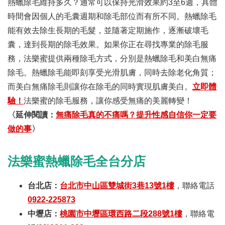
熱蠟除毛維持多久？通常可以保持光滑效果約3至6週，具體
時間會因個人的毛囊週期和除毛部位而有所不同。熱蠟除毛
能有效去除生長期的毛髮，並隨著定期施作，逐漸破壞毛
囊，達到長期的除毛效果。如果你正在尋找專業的除毛服
務，法樂蜜提供兩種除毛方式，分別是熱蠟除毛和美白無痛
除毛。熱蠟除毛能即刻享受光滑肌膚，同時去除老化角質；
而美白無痛除毛則讓你在除毛的同時實現肌膚美白。
立即體
驗！
法樂蜜的除毛服務，讓你感受無痛的美麗轉變！
〈延伸閱讀：
無痛除毛真的不痛嗎？提升性感自信你一定要
做的事
〉
法樂蜜熱蠟除毛全台分店
台北店：
台北市中山區雙城街3巷13號1樓
，聯絡電話
0922-225873
中壢店：
桃園市中壢區環西路二段288號1樓
，聯絡電