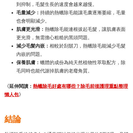
到抑制，毛髮生長的速度會越來越慢。
毛量減少：
持續的熱蠟除毛能讓毛囊逐漸萎縮，毛量
也會明顯減少。
肌膚更光滑：
熱蠟除毛能連根拔起毛髮，讓肌膚表面
更光滑，無需擔心粗糙的黑頭問題。
減少毛髮內嵌：
相較於刮鬍刀，熱蠟除毛能減少毛髮
內嵌的問題。
保養肌膚：
蠟體的成份為純天然植物性萃取配方，除
毛同時也能代謝掉肌膚的老廢角質。
〈延伸閱讀：
熱蠟除毛好處有哪些？除毛前後護理重點整理
懶人包
〉
結論